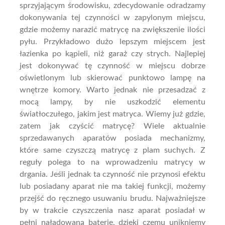
sprzyjającym środowisku, zdecydowanie odradzamy
dokonywania tej czynności w zapylonym miejscu,
gdzie możemy narazić matrycę na zwiększenie ilości
pyłu. Przykładowo dużo lepszym miejscem jest
łazienka po kąpieli, niż garaż czy strych. Najlepiej
jest dokonywać tę czynność w miejscu dobrze
oświetlonym lub skierować punktowo lampę na
wnętrze komory. Warto jednak nie przesadzać z
mocą lampy, by nie uszkodzić elementu
światłoczułego, jakim jest matryca. Wiemy już gdzie,
zatem jak czyścić matrycę? Wiele aktualnie
sprzedawanych aparatów posiada mechanizmy,
które same czyszczą matrycę z plam suchych. Z
reguły polega to na wprowadzeniu matrycy w
drgania. Jeśli jednak ta czynność nie przynosi efektu
lub posiadany aparat nie ma takiej funkcji, możemy
przejść do ręcznego usuwaniu brudu. Najważniejsze
by w trakcie czyszczenia nasz aparat posiadał w
pełni naładowaną baterię, dzięki czemu unikniemy